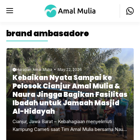
Skip
Menu
to
content
brand ambasadore
Harapan Amal Mulia
May 22, 2026
Kebaikan Nyata Sampai ke
Pelosok Cianjur Amal Mulia &
Naura Jingga Bagikan Fasilitas
Ibadah untuk Jamaah Masjid
Al-Hidayah
Cianjur, Jawa Barat – Kebahagiaan menyelimuti
Kampung Cameti saat Tim Amal Mulia bersama Naura
Jingga membagikan fasilitas ibadah kepada jamaah