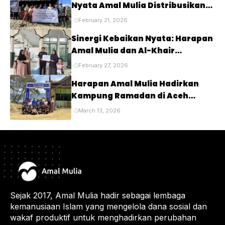
Nyata Amal Mulia Distribusikan
Bantuan di Wilayah Terisolasi
February 21, 2026
Sinergi Kebaikan Nyata: Harapan
Amal Mulia dan Al-Khair
Foundation Tebar Iftar di Pelosok
February 27, 2026
Jawa Barat
Harapan Amal Mulia Hadirkan
Kampung Ramadan di Aceh
Tengah untuk Pulihkan
March 13, 2026
Semangat Warga
Sejak 2017, Amal Mulia hadir sebagai lembaga
kemanusiaan Islam yang mengelola dana sosial dan
wakaf produktif untuk menghadirkan perubahan